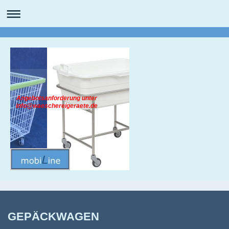
Angebotsanforderung unter
info@waeschereigeraete.de
GEPÄCKWAGEN