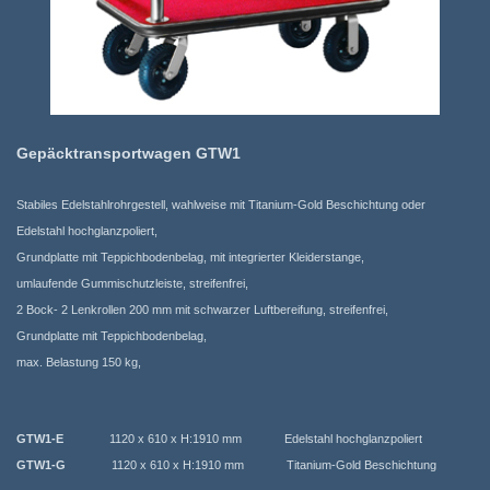
Gepäcktransportwagen GTW1
Stabiles Edelstahlrohrgestell, wahlweise mit Titanium-Gold Beschichtung oder
Edelstahl hochglanzpoliert,
Grundplatte mit Teppichbodenbelag, mit integrierter Kleiderstange,
umlaufende Gummischutzleiste, streifenfrei,
2 Bock- 2 Lenkrollen 200 mm mit schwarzer Luftbereifung, streifenfrei,
Grundplatte mit Teppichbodenbelag,
max. Belastung 150 kg,
GTW1
-E
1120 x 610 x H:1910 mm Edelstahl hochglanzpoliert
GTW1
-G
1120 x 610 x H:1910 mm Titanium-Gold Beschichtung