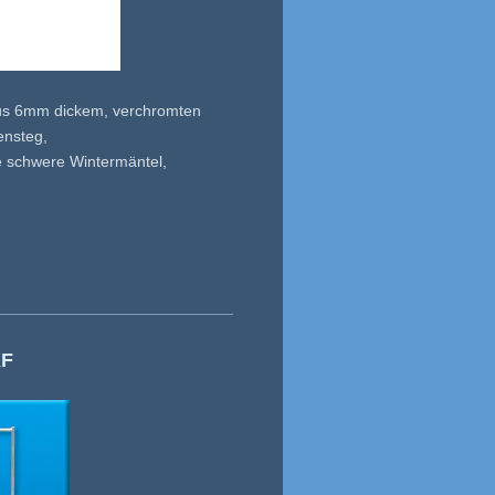
 aus 6mm dickem, verchromten
ensteg,
ie schwere Wintermäntel,
KF