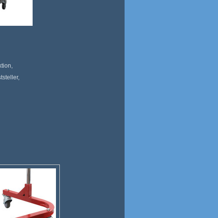
tion,
steller,