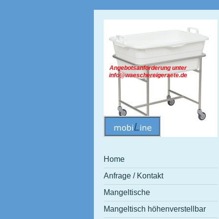
Angebotsanforderung unter
info@waeschereigeraete.de
Home
Anfrage / Kontakt
Mangeltische
Mangeltisch höhenverstellbar