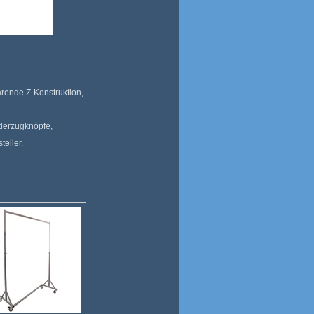
parende Z-Konstruktion,
derzugknöpfe,
teller,