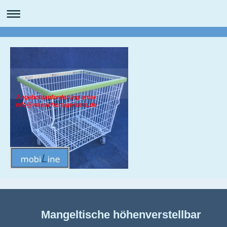
Angebotsanforderung unter
info@waeschereigeraete.de
Mangeltische höhenverstellbar